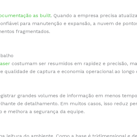
ocumentação as built
. Quando a empresa precisa atualizar
 confiável para manutenção e expansão, a nuvem de ponto
mentos fragmentados.
abalho
aser
costumam ser resumidos em rapidez e precisão, mas 
tre qualidade de captura e economia operacional ao longo 
egistrar grandes volumes de informação em menos tempo 
elhante de detalhamento. Em muitos casos, isso reduz pe
o e melhora a segurança da equipe.
 na leitura do ambiente. Como a base é tridimensional e de