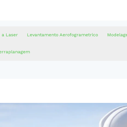
 a Laser
Levantamento Aerofogrametrico
Modelag
terraplanagem