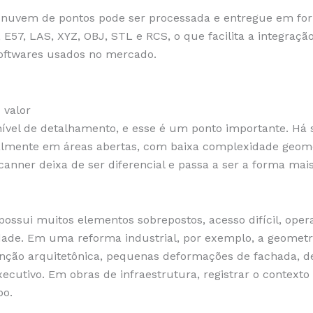
 A nuvem de pontos pode ser processada e entregue em fo
E57, LAS, XYZ, OBJ, STL e RCS, o que facilita a integraç
softwares usados no mercado.
 valor
ível de detalhamento, e esse é um ponto importante. Há
almente em áreas abertas, com baixa complexidade geomét
anner deixa de ser diferencial e passa a ser a forma mai
possui muitos elementos sobrepostos, acesso difícil, op
lidade. Em uma reforma industrial, por exemplo, a geomet
nção arquitetônica, pequenas deformações de fachada, d
ecutivo. Em obras de infraestrutura, registrar o contexto
po.