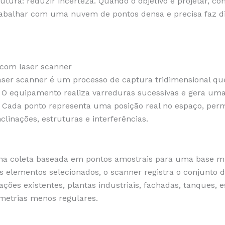
utura: reduzir incerteza. Quando o objetivo é projetar, co
rabalhar com uma nuvem de pontos densa e precisa faz di
 com laser scanner
aser scanner é um processo de captura tridimensional qu
r. O equipamento realiza varreduras sucessivas e gera u
 Cada ponto representa uma posição real no espaço, permi
clinações, estruturas e interferências.
e uma coleta baseada em pontos amostrais para uma base 
 elementos selecionados, o scanner registra o conjunto 
ções existentes, plantas industriais, fachadas, tanques, e
metrias menos regulares.