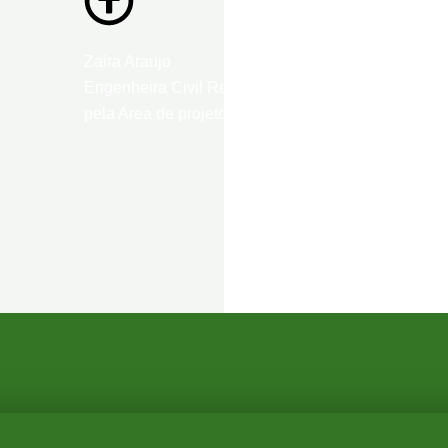
Zaira Araujo
Engenheira Civil Responsavel
pela Area de projetos da CST.