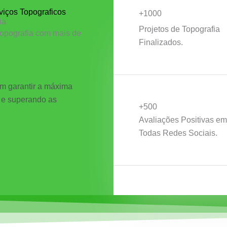
viços Topograficos
+1000
ia
Projetos de Topografia
opografia com mais de
Finalizados.
m garantir a máxima
 e superando as
+500
Avaliações Positivas em
Todas Redes Sociais.