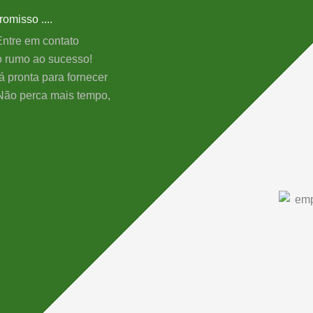
misso ....
ntre em contato
o rumo ao sucesso!
á pronta para fornecer
 Não perca mais tempo,