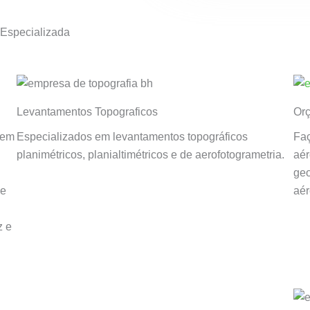
Especializada
Levantamentos Topograficos
Orç
sem
Especializados em levantamentos topográficos
Faç
planimétricos, planialtimétricos e de aerofotogrametria.
aér
geo
 e
aér
z e