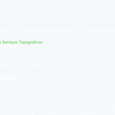
Laser
Levantamento Aerofogrametrico
Modelagem Bim
 Serviços Topograficos
aplanagem
 de mais de 25 de anos.
topografia.
ME LIGA
FORMULARIO DE ORÇAMENTO