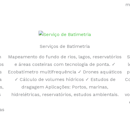
m
Serviços de Batimetria
m
Mapeamento do fundo de rios, lagos, reservatórios
S
os
e áreas costeiras com tecnologia de ponta. ✓
s
Ecobatímetro multifrequência ✓ Drones aquáticos
p
a
✓ Cálculo de volumes hídricos ✓ Estudos de
Co
s,
dragagem Aplicações: Portos, marinas,
s
hidrelétricas, reservatórios, estudos ambientais.
vo
as
s