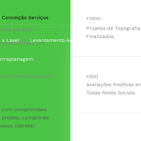
 Conceição Serviços
+1000
Projetos de Topografia
rafia em Belo
Finalizados.
 a Laser
Levantamento Aerofogrametrico
Modelag
e especializada em
terraplanagem
Centro Belo Horizonte
+500
Avaliações Positivas e
Todas Redes Sociais.
te com compromisso
 projeto, cumprindo
ssos clientes.”