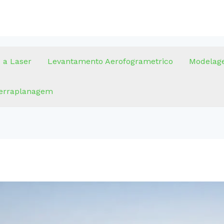
 a Laser
Levantamento Aerofogrametrico
Modelag
terraplanagem