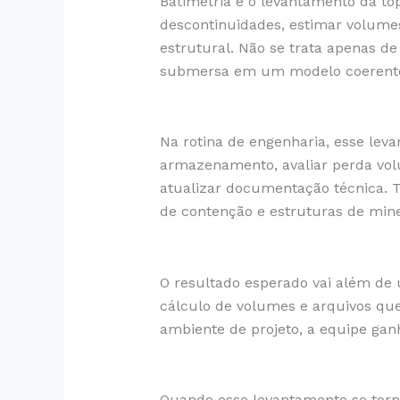
Batimetria é o levantamento da top
descontinuidades, estimar volumes 
estrutural. Não se trata apenas d
submersa em um modelo coerente,
Na rotina de engenharia, esse le
armazenamento, avaliar perda volu
atualizar documentação técnica. 
de contenção e estruturas de min
O resultado esperado vai além de 
cálculo de volumes e arquivos que
ambiente de projeto, a equipe gan
Quando esse levantamento se torn