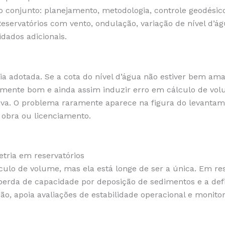
 conjunto: planejamento, metodologia, controle geodésico,
servatórios com vento, ondulação, variação de nível d’á
dados adicionais.
ia adotada. Se a cota do nível d’água não estiver bem ama
ualmente bom e ainda assim induzir erro em cálculo de v
siva. O problema raramente aparece na figura do levantam
obra ou licenciamento.
tria em reservatórios
culo de volume, mas ela está longe de ser a única. Em re
erda de capacidade por deposição de sedimentos e a defi
ão, apoia avaliações de estabilidade operacional e monit