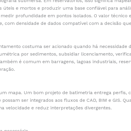
ografia submersa. Em reservatórios, isso significa mapear
úteis e mortos e produzir uma base confiável para anális
e medir profundidade em pontos isolados. O valor técnico 
 com densidade de dados compatível com a decisão que
vantamento costuma ser acionado quando há necessidade d
métrica por sedimentos, subsidiar licenciamento, verifi
Também é comum em barragens, lagoas industriais, reserv
eração.
um mapa. Um bom projeto de batimetria entrega perfis, c
 possam ser integrados aos fluxos de CAD, BIM e GIS. Qu
ha velocidade e reduz interpretações divergentes.
a necessário