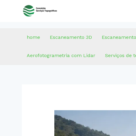
Ir
para
o
conteúdo
home
Escaneamento 3D
Escaneamento
Aerofotogrametria com Lidar
Serviços de 