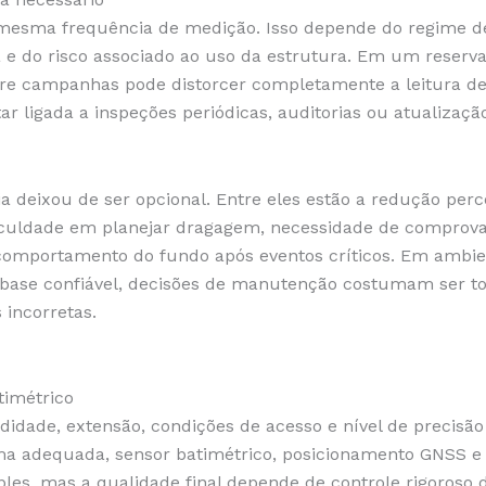
 mesma frequência de medição. Isso depende do regime de
 e do risco associado ao uso da estrutura. Em um reserva
re campanhas pode distorcer completamente a leitura de 
r ligada a inspeções periódicas, auditorias ou atualizaçã
a deixou de ser opcional. Entre eles estão a redução perce
ficuldade em planejar dragagem, necessidade de comprova
comportamento do fundo após eventos críticos. Em ambien
 base confiável, decisões de manutenção costumam ser
 incorretas.
timétrico
idade, extensão, condições de acesso e nível de precisão
 adequada, sensor batimétrico, posicionamento GNSS e 
les, mas a qualidade final depende de controle rigoroso 